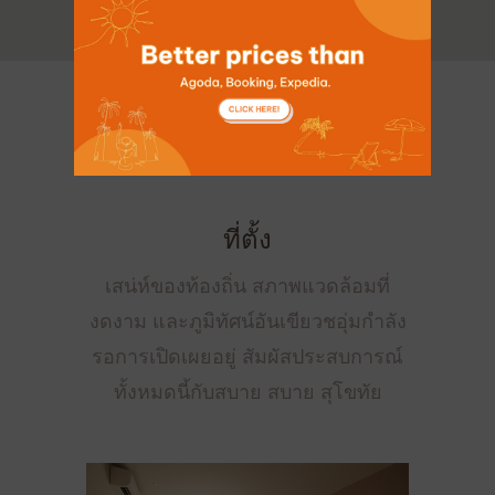
ที่ตั้ง
เสน่ห์ของท้องถิ่น สภาพแวดล้อมที่
งดงาม และภูมิทัศน์อันเขียวชอุ่มกำลัง
รอการเปิดเผยอยู่ สัมผัสประสบการณ์
ทั้งหมดนี้กับสบาย สบาย สุโขทัย