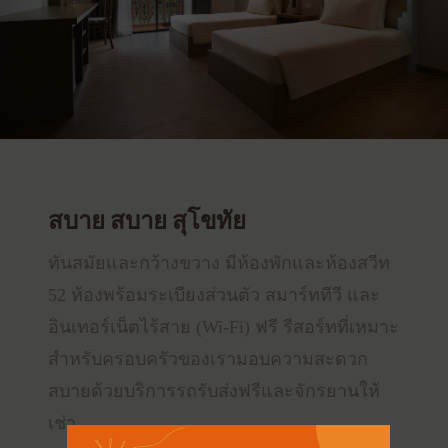
สบาย สบาย สุโขทัย
ทันสมัยและกว้างขวาง มีห้องพักและห้องสวีท
52 ห้องพร้อมระเบียงส่วนตัว สมาร์ททีวี และ
อินเทอร์เน็ตไร้สาย (Wi-Fi) ฟรี รีสอร์ทที่เหมาะ
สำหรับครอบครัวของเรามอบความสะดวก
สบายด้วยบริการรถรับส่งฟรีและจักรยานให้
เช่า