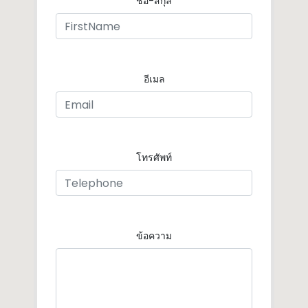
ชื่อ-สกุล
อีเมล
โทรศัพท์
ข้อความ